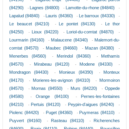
-
-
(84290)
Lagnes (84800)
Lamotte-du-rhone (84840)
-
-
-
Lapalud (84840)
Lauris (84360)
Le barroux (84330)
-
-
-
Le beaucet (84210)
Le pontet (84130)
Le thor
-
-
(84250)
Lioux (84220)
Loriol-du-comtat (84870)
-
-
-
Lourmarin (84160)
Malaucene (84340)
Malemort-du-
-
-
comtat (84570)
Maubec (84660)
Mazan (84380)
-
-
-
Menerbes (84560)
Merindol (84360)
Methamis
-
-
(84570)
Mirabeau (84120)
Modene (84330)
-
-
-
Mondragon (84430)
Monieux (84390)
Monteux
-
-
(84170)
Morieres-les-avignon (84310)
Mormoiron
-
-
(84570)
Mornas (84550)
Murs (84220)
Oppede
-
-
-
(84580)
Orange (84100)
Pernes-les-fontaines
-
-
(84210)
Pertuis (84120)
Peypin-d'aigues (84240)
-
-
-
Piolenc (84420)
Puget (84360)
Puymeras (84110)
-
-
-
Puyvert (84160)
Rasteau (84110)
Richerenches
-
-
(84600)
Roaix (84110)
Robion (84440)
Roussillon