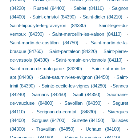
-
-
-
(84220)
Rustrel (84400)
Sablet (84110)
Saignon
-
-
-
(84400)
Saint-christol (84390)
Saint-didier (84210)
-
-
-
Saint-hippolyte-le-graveyron (84330)
Saint-leger-du-
-
ventoux (84390)
Saint-marcellin-les-vaison (84110)
-
-
Saint-martin-de-castillon (84750)
Saint-martin-de-la-
-
brasque (84760)
Saint-pantaleon (84220)
Saint-pierre-
-
-
de-vassols (84330)
Saint-romain-en-viennois (84110)
-
-
Saint-roman-de-malegarde (84290)
Saint-saturnin-les-
-
apt (84490)
Saint-saturnin-les-avignon (84450)
Saint-
-
-
trinit (84390)
Sainte-cecile-les-vignes (84290)
Sannes
-
-
(84240)
Sarrians (84260)
Sault (84390)
Saumane-
-
-
-
de-vaucluse (84800)
Savoillan (84390)
Seguret
-
-
(84110)
Serignan-du-comtat (84830)
Sivergues
-
-
(84400)
Sorgues (84700)
Suzette (84190)
Taillades
-
-
-
(84300)
Travaillan (84850)
Uchaux (84100)
-
-
-
Vacqueyras (84190)
Vaison-la-romaine (84110)