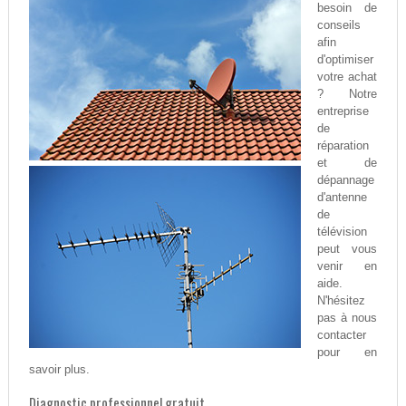
besoin de
conseils
afin
d'optimiser
votre achat
? Notre
entreprise
de
réparation
et de
dépannage
d'antenne
de
télévision
peut vous
venir en
aide.
N'hésitez
pas à nous
contacter
pour en
savoir plus.
Diagnostic professionnel gratuit