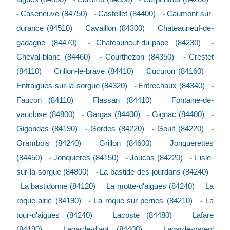
-
-
Caseneuve (84750)
Castellet (84400)
Caumont-sur-
-
-
-
durance (84510)
Cavaillon (84300)
Chateauneuf-de-
-
-
gadagne (84470)
Chateauneuf-du-pape (84230)
-
-
Cheval-blanc (84460)
Courthezon (84350)
Crestet
-
-
(84110)
Crillon-le-brave (84410)
Cucuron (84160)
-
-
-
Entraigues-sur-la-sorgue (84320)
Entrechaux (84340)
-
-
Faucon (84110)
Flassan (84410)
Fontaine-de-
-
-
vaucluse (84800)
Gargas (84400)
Gignac (84400)
-
-
-
Gigondas (84190)
Gordes (84220)
Goult (84220)
-
-
-
Grambois (84240)
Grillon (84600)
Jonquerettes
-
-
(84450)
Jonquieres (84150)
Joucas (84220)
L'isle-
-
-
-
sur-la-sorgue (84800)
La bastide-des-jourdans (84240)
-
La bastidonne (84120)
La motte-d'aigues (84240)
La
-
-
-
roque-alric (84190)
La roque-sur-pernes (84210)
La
-
-
tour-d'aigues (84240)
Lacoste (84480)
Lafare
-
-
(84190)
Lagarde-d'apt (84400)
Lagarde-pareol