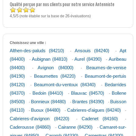
Qualité perçue par nos clients pour notre service Antenniste
4,5
5
/
(note établie sur la base de
26
évaluations)
Choisissez une ville :
Althen-des-paluds (84210)
Ansouis (84240)
Apt
-
-
(84400)
Aubignan (84810)
Aurel (84390)
Auribeau
-
-
-
(84400)
Avignon (84000)
Beaumes-de-venise
-
-
(84190)
Beaumettes (84220)
Beaumont-de-pertuis
-
-
(84120)
Beaumont-du-ventoux (84340)
Bedarrides
-
-
(84370)
Bedoin (84410)
Blauvac (84570)
Bollene
-
-
-
(84500)
Bonnieux (84480)
Brantes (84390)
Buisson
-
-
-
(84110)
Buoux (84480)
Cabrieres-d'aigues (84240)
-
-
-
Cabrieres-d'avignon (84220)
Cadenet (84160)
-
-
Caderousse (84860)
Cairanne (84290)
Camaret-sur-
-
-
aigues (84850)
Caromb (84330)
Carpentras (84200)