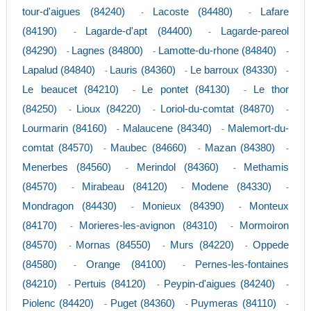
tour-d'aigues (84240)
Lacoste (84480)
Lafare
-
-
(84190)
Lagarde-d'apt (84400)
Lagarde-pareol
-
-
(84290)
Lagnes (84800)
Lamotte-du-rhone (84840)
-
-
-
Lapalud (84840)
Lauris (84360)
Le barroux (84330)
-
-
-
Le beaucet (84210)
Le pontet (84130)
Le thor
-
-
(84250)
Lioux (84220)
Loriol-du-comtat (84870)
-
-
-
Lourmarin (84160)
Malaucene (84340)
Malemort-du-
-
-
comtat (84570)
Maubec (84660)
Mazan (84380)
-
-
-
Menerbes (84560)
Merindol (84360)
Methamis
-
-
(84570)
Mirabeau (84120)
Modene (84330)
-
-
-
Mondragon (84430)
Monieux (84390)
Monteux
-
-
(84170)
Morieres-les-avignon (84310)
Mormoiron
-
-
(84570)
Mornas (84550)
Murs (84220)
Oppede
-
-
-
(84580)
Orange (84100)
Pernes-les-fontaines
-
-
(84210)
Pertuis (84120)
Peypin-d'aigues (84240)
-
-
-
Piolenc (84420)
Puget (84360)
Puymeras (84110)
-
-
-