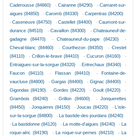
Caderousse (84860)
Cairanne (84290)
Camaret-sur-
-
-
aigues (84850)
Caromb (84330)
Carpentras (84200)
-
-
Caseneuve (84750)
Castellet (84400)
Caumont-sur-
-
-
-
durance (84510)
Cavaillon (84300)
Chateauneuf-de-
-
-
gadagne (84470)
Chateauneuf-du-pape (84230)
-
-
Cheval-blanc (84460)
Courthezon (84350)
Crestet
-
-
(84110)
Crillon-le-brave (84410)
Cucuron (84160)
-
-
-
Entraigues-sur-la-sorgue (84320)
Entrechaux (84340)
-
-
Faucon (84110)
Flassan (84410)
Fontaine-de-
-
-
vaucluse (84800)
Gargas (84400)
Gignac (84400)
-
-
-
Gigondas (84190)
Gordes (84220)
Goult (84220)
-
-
-
Grambois (84240)
Grillon (84600)
Jonquerettes
-
-
(84450)
Jonquieres (84150)
Joucas (84220)
L'isle-
-
-
-
sur-la-sorgue (84800)
La bastide-des-jourdans (84240)
-
La bastidonne (84120)
La motte-d'aigues (84240)
La
-
-
-
roque-alric (84190)
La roque-sur-pernes (84210)
La
-
-