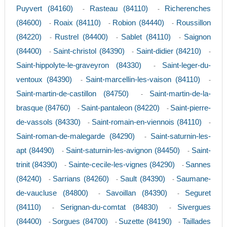
Puyvert (84160)
Rasteau (84110)
Richerenches
-
-
(84600)
Roaix (84110)
Robion (84440)
Roussillon
-
-
-
(84220)
Rustrel (84400)
Sablet (84110)
Saignon
-
-
-
(84400)
Saint-christol (84390)
Saint-didier (84210)
-
-
-
Saint-hippolyte-le-graveyron (84330)
Saint-leger-du-
-
ventoux (84390)
Saint-marcellin-les-vaison (84110)
-
-
Saint-martin-de-castillon (84750)
Saint-martin-de-la-
-
brasque (84760)
Saint-pantaleon (84220)
Saint-pierre-
-
-
de-vassols (84330)
Saint-romain-en-viennois (84110)
-
-
Saint-roman-de-malegarde (84290)
Saint-saturnin-les-
-
apt (84490)
Saint-saturnin-les-avignon (84450)
Saint-
-
-
trinit (84390)
Sainte-cecile-les-vignes (84290)
Sannes
-
-
(84240)
Sarrians (84260)
Sault (84390)
Saumane-
-
-
-
de-vaucluse (84800)
Savoillan (84390)
Seguret
-
-
(84110)
Serignan-du-comtat (84830)
Sivergues
-
-
(84400)
Sorgues (84700)
Suzette (84190)
Taillades
-
-
-