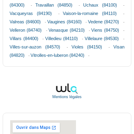
(84300)
Travaillan (84850)
Uchaux (84100)
-
-
-
Vacqueyras (84190)
Vaison-la-romaine (84110)
-
-
Valreas (84600)
Vaugines (84160)
Vedene (84270)
-
-
-
Velleron (84740)
Venasque (84210)
Viens (84750)
-
-
-
Villars (84400)
Villedieu (84110)
Villelaure (84530)
-
-
-
Villes-sur-auzon (84570)
Violes (84150)
Visan
-
-
(84820)
Vitrolles-en-luberon (84240)
-
-
Mentions légales