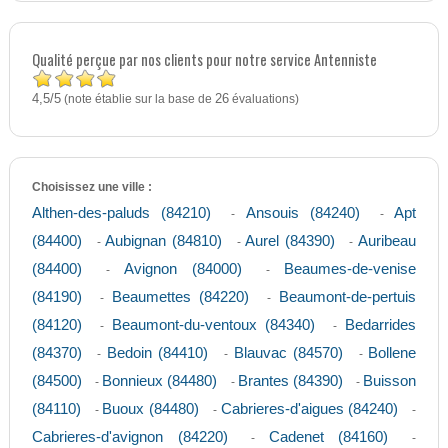
Qualité perçue par nos clients pour notre service Antenniste
4,5
5
/
(note établie sur la base de
26
évaluations)
Choisissez une ville :
Althen-des-paluds (84210)
Ansouis (84240)
Apt
-
-
(84400)
Aubignan (84810)
Aurel (84390)
Auribeau
-
-
-
(84400)
Avignon (84000)
Beaumes-de-venise
-
-
(84190)
Beaumettes (84220)
Beaumont-de-pertuis
-
-
(84120)
Beaumont-du-ventoux (84340)
Bedarrides
-
-
(84370)
Bedoin (84410)
Blauvac (84570)
Bollene
-
-
-
(84500)
Bonnieux (84480)
Brantes (84390)
Buisson
-
-
-
(84110)
Buoux (84480)
Cabrieres-d'aigues (84240)
-
-
-
Cabrieres-d'avignon (84220)
Cadenet (84160)
-
-