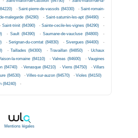
-
Saint-martin-de-castillon (84750)
-
Saint-martin-de-la-
(84220)
-
Saint-pierre-de-vassols (84330)
-
Saint-romain-
de-malegarde (84290)
-
Saint-saturnin-les-apt (84490)
-
-
Saint-trinit (84390)
-
Sainte-cecile-les-vignes (84290)
-
)
-
Sault (84390)
-
Saumane-de-vaucluse (84800)
-
)
-
Serignan-du-comtat (84830)
-
Sivergues (84400)
-
0)
-
Taillades (84300)
-
Travaillan (84850)
-
Uchaux
Vaison-la-romaine (84110)
-
Valreas (84600)
-
Vaugines
on (84740)
-
Venasque (84210)
-
Viens (84750)
-
Villars
aure (84530)
-
Villes-sur-auzon (84570)
-
Violes (84150)
on (84240)
-
Mentions légales