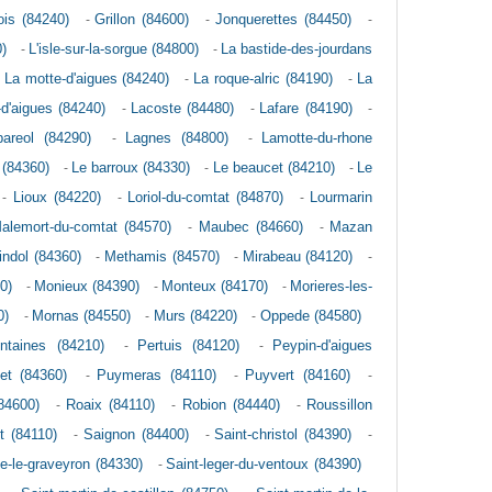
is (84240)
-
Grillon (84600)
-
Jonquerettes (84450)
-
)
-
L'isle-sur-la-sorgue (84800)
-
La bastide-des-jourdans
-
La motte-d'aigues (84240)
-
La roque-alric (84190)
-
La
-d'aigues (84240)
-
Lacoste (84480)
-
Lafare (84190)
-
pareol (84290)
-
Lagnes (84800)
-
Lamotte-du-rhone
 (84360)
-
Le barroux (84330)
-
Le beaucet (84210)
-
Le
-
Lioux (84220)
-
Loriol-du-comtat (84870)
-
Lourmarin
alemort-du-comtat (84570)
-
Maubec (84660)
-
Mazan
indol (84360)
-
Methamis (84570)
-
Mirabeau (84120)
-
0)
-
Monieux (84390)
-
Monteux (84170)
-
Morieres-les-
0)
-
Mornas (84550)
-
Murs (84220)
-
Oppede (84580)
ontaines (84210)
-
Pertuis (84120)
-
Peypin-d'aigues
et (84360)
-
Puymeras (84110)
-
Puyvert (84160)
-
84600)
-
Roaix (84110)
-
Robion (84440)
-
Roussillon
t (84110)
-
Saignon (84400)
-
Saint-christol (84390)
-
te-le-graveyron (84330)
-
Saint-leger-du-ventoux (84390)