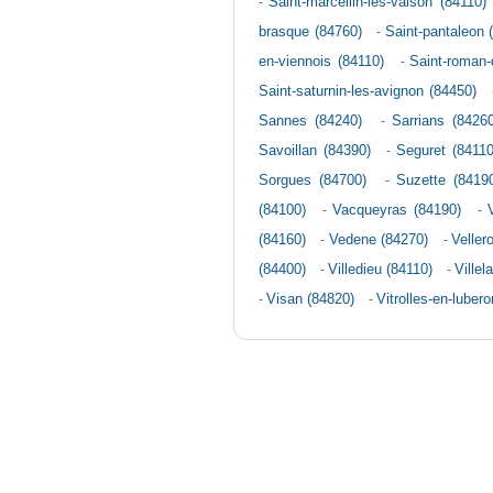
-
Saint-marcellin-les-vaison (84110)
brasque (84760)
-
Saint-pantaleon 
en-viennois (84110)
-
Saint-roman-
Saint-saturnin-les-avignon (84450)
Sannes (84240)
-
Sarrians (84260
Savoillan (84390)
-
Seguret (84110
Sorgues (84700)
-
Suzette (8419
(84100)
-
Vacqueyras (84190)
-
(84160)
-
Vedene (84270)
-
Veller
(84400)
-
Villedieu (84110)
-
Villel
-
Visan (84820)
-
Vitrolles-en-luber