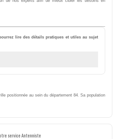
 l'un de nos experts afin de mieux cibler les besoins en
urrez lire des détails pratiques et utiles au sujet
ille positionnée au sein du département 84. Sa population
otre service Antenniste