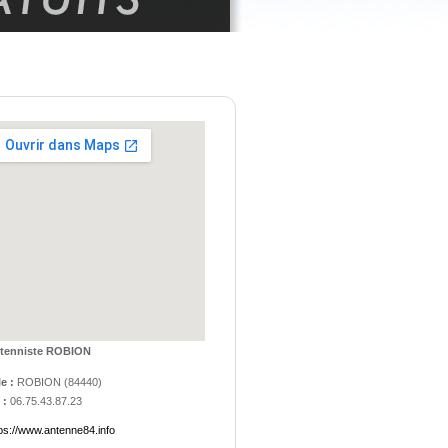
tenniste ROBION
le :
ROBION
(
84440
)
 :
06.75.43.87.23
ps://www.antenne84.info