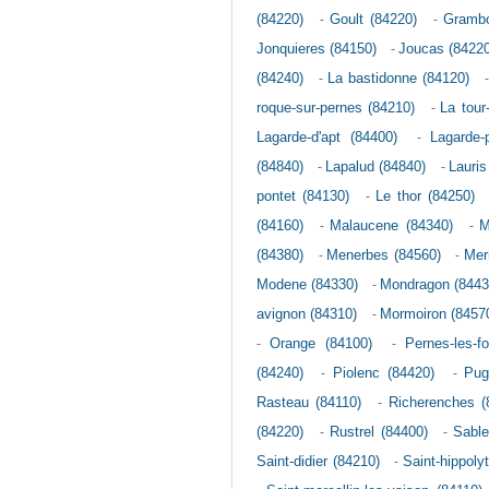
(84220)
-
Goult (84220)
-
Grambo
Jonquieres (84150)
-
Joucas (84220
(84240)
-
La bastidonne (84120)
roque-sur-pernes (84210)
-
La tour
Lagarde-d'apt (84400)
-
Lagarde-
(84840)
-
Lapalud (84840)
-
Lauris
pontet (84130)
-
Le thor (84250)
(84160)
-
Malaucene (84340)
-
M
(84380)
-
Menerbes (84560)
-
Mer
Modene (84330)
-
Mondragon (8443
avignon (84310)
-
Mormoiron (8457
-
Orange (84100)
-
Pernes-les-f
(84240)
-
Piolenc (84420)
-
Pug
Rasteau (84110)
-
Richerenches (
(84220)
-
Rustrel (84400)
-
Sable
Saint-didier (84210)
-
Saint-hippoly