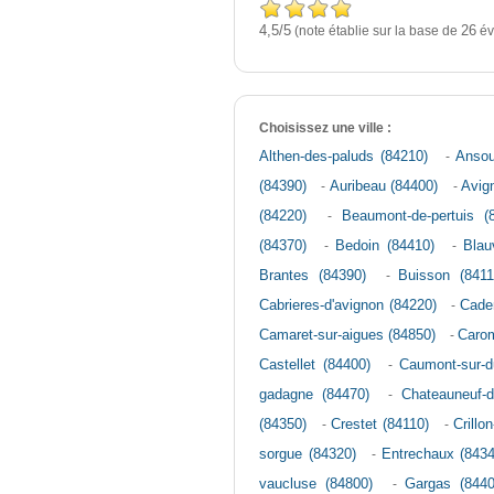
4,5
5
/
(note établie sur la base de
26
év
Choisissez une ville :
Althen-des-paluds (84210)
-
Ansou
(84390)
-
Auribeau (84400)
-
Avig
(84220)
-
Beaumont-de-pertuis (
(84370)
-
Bedoin (84410)
-
Blau
Brantes (84390)
-
Buisson (8411
Cabrieres-d'avignon (84220)
-
Cade
Camaret-sur-aigues (84850)
-
Caro
Castellet (84400)
-
Caumont-sur-d
gadagne (84470)
-
Chateauneuf-d
(84350)
-
Crestet (84110)
-
Crillo
sorgue (84320)
-
Entrechaux (8434
vaucluse (84800)
-
Gargas (8440