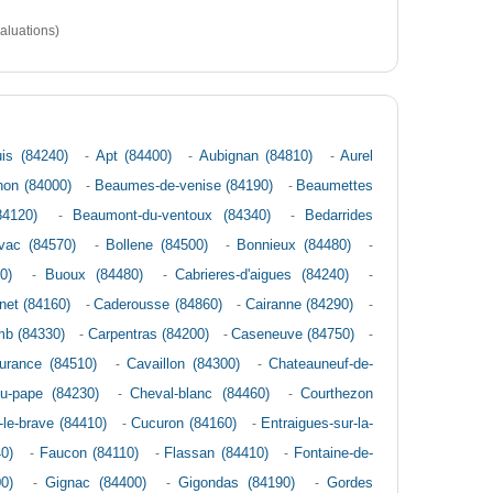
aluations)
is (84240)
-
Apt (84400)
-
Aubignan (84810)
-
Aurel
non (84000)
-
Beaumes-de-venise (84190)
-
Beaumettes
84120)
-
Beaumont-du-ventoux (84340)
-
Bedarrides
vac (84570)
-
Bollene (84500)
-
Bonnieux (84480)
-
0)
-
Buoux (84480)
-
Cabrieres-d'aigues (84240)
-
net (84160)
-
Caderousse (84860)
-
Cairanne (84290)
-
mb (84330)
-
Carpentras (84200)
-
Caseneuve (84750)
-
urance (84510)
-
Cavaillon (84300)
-
Chateauneuf-de-
u-pape (84230)
-
Cheval-blanc (84460)
-
Courthezon
n-le-brave (84410)
-
Cucuron (84160)
-
Entraigues-sur-la-
0)
-
Faucon (84110)
-
Flassan (84410)
-
Fontaine-de-
0)
-
Gignac (84400)
-
Gigondas (84190)
-
Gordes