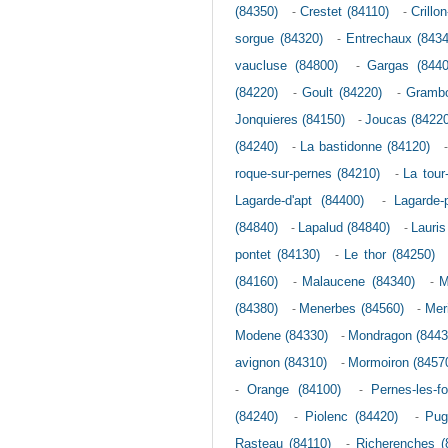
(84350)
-
Crestet (84110)
-
Crillo
sorgue (84320)
-
Entrechaux (8434
vaucluse (84800)
-
Gargas (8440
(84220)
-
Goult (84220)
-
Grambo
Jonquieres (84150)
-
Joucas (84220
(84240)
-
La bastidonne (84120)
roque-sur-pernes (84210)
-
La tour
Lagarde-d'apt (84400)
-
Lagarde-
(84840)
-
Lapalud (84840)
-
Lauris
pontet (84130)
-
Le thor (84250)
(84160)
-
Malaucene (84340)
-
M
(84380)
-
Menerbes (84560)
-
Mer
Modene (84330)
-
Mondragon (8443
avignon (84310)
-
Mormoiron (8457
-
Orange (84100)
-
Pernes-les-f
(84240)
-
Piolenc (84420)
-
Pug
Rasteau (84110)
-
Richerenches (