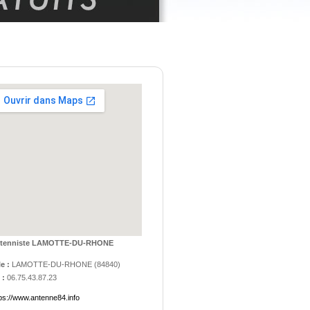
tenniste LAMOTTE-DU-RHONE
le :
LAMOTTE-DU-RHONE
(
84840
)
 :
06.75.43.87.23
ps://www.antenne84.info