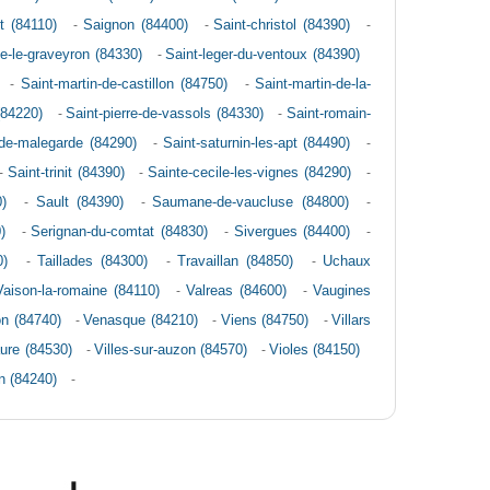
t (84110)
-
Saignon (84400)
-
Saint-christol (84390)
-
te-le-graveyron (84330)
-
Saint-leger-du-ventoux (84390)
-
Saint-martin-de-castillon (84750)
-
Saint-martin-de-la-
(84220)
-
Saint-pierre-de-vassols (84330)
-
Saint-romain-
de-malegarde (84290)
-
Saint-saturnin-les-apt (84490)
-
-
Saint-trinit (84390)
-
Sainte-cecile-les-vignes (84290)
-
)
-
Sault (84390)
-
Saumane-de-vaucluse (84800)
-
)
-
Serignan-du-comtat (84830)
-
Sivergues (84400)
-
0)
-
Taillades (84300)
-
Travaillan (84850)
-
Uchaux
Vaison-la-romaine (84110)
-
Valreas (84600)
-
Vaugines
on (84740)
-
Venasque (84210)
-
Viens (84750)
-
Villars
aure (84530)
-
Villes-sur-auzon (84570)
-
Violes (84150)
on (84240)
-