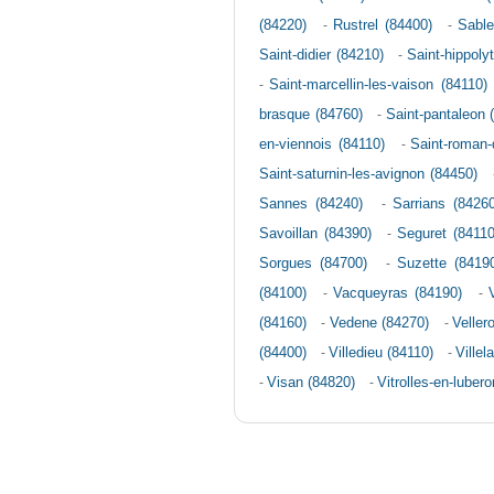
(84220)
-
Rustrel (84400)
-
Sable
Saint-didier (84210)
-
Saint-hippoly
-
Saint-marcellin-les-vaison (84110)
brasque (84760)
-
Saint-pantaleon 
en-viennois (84110)
-
Saint-roman-
Saint-saturnin-les-avignon (84450)
Sannes (84240)
-
Sarrians (84260
Savoillan (84390)
-
Seguret (84110
Sorgues (84700)
-
Suzette (8419
(84100)
-
Vacqueyras (84190)
-
(84160)
-
Vedene (84270)
-
Veller
(84400)
-
Villedieu (84110)
-
Villel
-
Visan (84820)
-
Vitrolles-en-luber