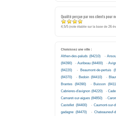
Qualité perçue par nos clients pour n
4,5
5
/
(note établie sur la base de
26
év
Choisissez une ville :
Althen-des-paluds (84210)
-
Ansou
(84390)
-
Auribeau (84400)
-
Avig
(84220)
-
Beaumont-de-pertuis (
(84370)
-
Bedoin (84410)
-
Blau
Brantes (84390)
-
Buisson (8411
Cabrieres-d'avignon (84220)
-
Cade
Camaret-sur-aigues (84850)
-
Caro
Castellet (84400)
-
Caumont-sur-d
gadagne (84470)
-
Chateauneuf-d