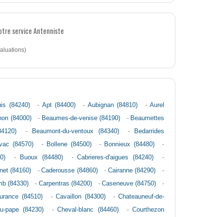
otre service Antenniste
aluations)
is (84240)
-
Apt (84400)
-
Aubignan (84810)
-
Aurel
non (84000)
-
Beaumes-de-venise (84190)
-
Beaumettes
84120)
-
Beaumont-du-ventoux (84340)
-
Bedarrides
vac (84570)
-
Bollene (84500)
-
Bonnieux (84480)
-
0)
-
Buoux (84480)
-
Cabrieres-d'aigues (84240)
-
net (84160)
-
Caderousse (84860)
-
Cairanne (84290)
-
mb (84330)
-
Carpentras (84200)
-
Caseneuve (84750)
-
urance (84510)
-
Cavaillon (84300)
-
Chateauneuf-de-
u-pape (84230)
-
Cheval-blanc (84460)
-
Courthezon