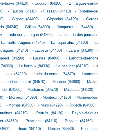
n-le-brave (84410)
-
Cucuron (84160)
-
Entraigues-sur-la-
0)
-
Faucon (84110)
-
Flassan (84410)
-
Fontaine-de-
0)
-
Gignac (84400)
-
Gigondas (84190)
-
Gordes
is (84240)
-
Grillon (84600)
-
Jonquerettes (84450)
-
)
-
L'isle-sur-la-sorgue (84800)
-
La bastide-des-jourdans
-
La motte-d'aigues (84240)
-
La roque-alric (84190)
-
La
-d'aigues (84240)
-
Lacoste (84480)
-
Lafare (84190)
-
pareol (84290)
-
Lagnes (84800)
-
Lamotte-du-rhone
 (84360)
-
Le barroux (84330)
-
Le beaucet (84210)
-
Le
-
Lioux (84220)
-
Loriol-du-comtat (84870)
-
Lourmarin
alemort-du-comtat (84570)
-
Maubec (84660)
-
Mazan
indol (84360)
-
Methamis (84570)
-
Mirabeau (84120)
-
0)
-
Monieux (84390)
-
Monteux (84170)
-
Morieres-les-
0)
-
Mornas (84550)
-
Murs (84220)
-
Oppede (84580)
ontaines (84210)
-
Pertuis (84120)
-
Peypin-d'aigues
et (84360)
-
Puymeras (84110)
-
Puyvert (84160)
-
84600)
-
Roaix (84110)
-
Robion (84440)
-
Roussillon