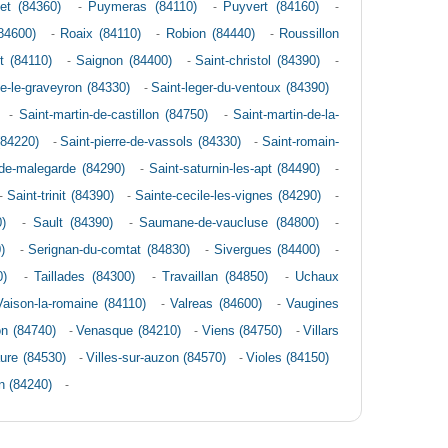
et (84360)
-
Puymeras (84110)
-
Puyvert (84160)
-
84600)
-
Roaix (84110)
-
Robion (84440)
-
Roussillon
t (84110)
-
Saignon (84400)
-
Saint-christol (84390)
-
te-le-graveyron (84330)
-
Saint-leger-du-ventoux (84390)
-
Saint-martin-de-castillon (84750)
-
Saint-martin-de-la-
(84220)
-
Saint-pierre-de-vassols (84330)
-
Saint-romain-
de-malegarde (84290)
-
Saint-saturnin-les-apt (84490)
-
-
Saint-trinit (84390)
-
Sainte-cecile-les-vignes (84290)
-
)
-
Sault (84390)
-
Saumane-de-vaucluse (84800)
-
)
-
Serignan-du-comtat (84830)
-
Sivergues (84400)
-
0)
-
Taillades (84300)
-
Travaillan (84850)
-
Uchaux
Vaison-la-romaine (84110)
-
Valreas (84600)
-
Vaugines
on (84740)
-
Venasque (84210)
-
Viens (84750)
-
Villars
aure (84530)
-
Villes-sur-auzon (84570)
-
Violes (84150)
on (84240)
-