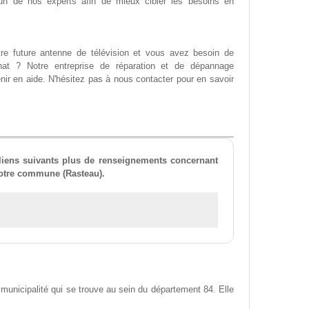
 l'un de nos experts afin de mieux cibler les besoins en
e future antenne de télévision et vous avez besoin de
chat ? Notre entreprise de réparation et de dépannage
nir en aide. N'hésitez pas à nous contacter pour en savoir
 liens suivants plus de renseignements concernant
votre commune (Rasteau).
unicipalité qui se trouve au sein du département 84. Elle