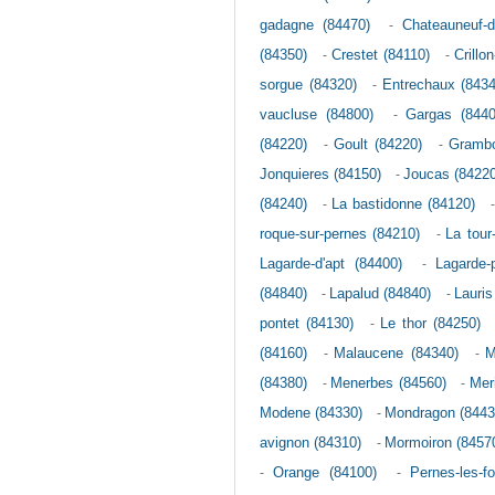
gadagne (84470)
-
Chateauneuf-d
(84350)
-
Crestet (84110)
-
Crillo
sorgue (84320)
-
Entrechaux (8434
vaucluse (84800)
-
Gargas (8440
(84220)
-
Goult (84220)
-
Grambo
Jonquieres (84150)
-
Joucas (84220
(84240)
-
La bastidonne (84120)
roque-sur-pernes (84210)
-
La tour
Lagarde-d'apt (84400)
-
Lagarde-
(84840)
-
Lapalud (84840)
-
Lauris
pontet (84130)
-
Le thor (84250)
(84160)
-
Malaucene (84340)
-
M
(84380)
-
Menerbes (84560)
-
Mer
Modene (84330)
-
Mondragon (8443
avignon (84310)
-
Mormoiron (8457
-
Orange (84100)
-
Pernes-les-f