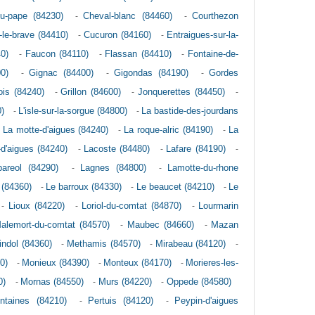
u-pape (84230)
-
Cheval-blanc (84460)
-
Courthezon
n-le-brave (84410)
-
Cucuron (84160)
-
Entraigues-sur-la-
0)
-
Faucon (84110)
-
Flassan (84410)
-
Fontaine-de-
0)
-
Gignac (84400)
-
Gigondas (84190)
-
Gordes
is (84240)
-
Grillon (84600)
-
Jonquerettes (84450)
-
)
-
L'isle-sur-la-sorgue (84800)
-
La bastide-des-jourdans
-
La motte-d'aigues (84240)
-
La roque-alric (84190)
-
La
-d'aigues (84240)
-
Lacoste (84480)
-
Lafare (84190)
-
pareol (84290)
-
Lagnes (84800)
-
Lamotte-du-rhone
 (84360)
-
Le barroux (84330)
-
Le beaucet (84210)
-
Le
-
Lioux (84220)
-
Loriol-du-comtat (84870)
-
Lourmarin
alemort-du-comtat (84570)
-
Maubec (84660)
-
Mazan
indol (84360)
-
Methamis (84570)
-
Mirabeau (84120)
-
0)
-
Monieux (84390)
-
Monteux (84170)
-
Morieres-les-
0)
-
Mornas (84550)
-
Murs (84220)
-
Oppede (84580)
ontaines (84210)
-
Pertuis (84120)
-
Peypin-d'aigues