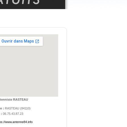
tenniste RASTEAU
le :
RASTEAU
(
84110
)
 :
06.75.43.87.23
ps://www.antenne84.info