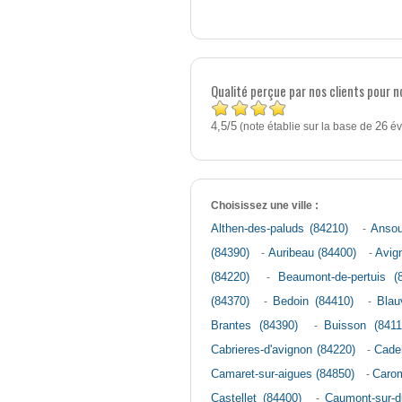
Qualité perçue par nos clients pour n
4,5
5
/
(note établie sur la base de
26
év
Choisissez une ville :
Althen-des-paluds (84210)
-
Ansou
(84390)
-
Auribeau (84400)
-
Avig
(84220)
-
Beaumont-de-pertuis (
(84370)
-
Bedoin (84410)
-
Blau
Brantes (84390)
-
Buisson (8411
Cabrieres-d'avignon (84220)
-
Cade
Camaret-sur-aigues (84850)
-
Caro
Castellet (84400)
-
Caumont-sur-d