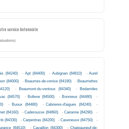
otre service Antenniste
aluations)
is (84240)
-
Apt (84400)
-
Aubignan (84810)
-
Aurel
non (84000)
-
Beaumes-de-venise (84190)
-
Beaumettes
84120)
-
Beaumont-du-ventoux (84340)
-
Bedarrides
vac (84570)
-
Bollene (84500)
-
Bonnieux (84480)
-
0)
-
Buoux (84480)
-
Cabrieres-d'aigues (84240)
-
net (84160)
-
Caderousse (84860)
-
Cairanne (84290)
-
mb (84330)
-
Carpentras (84200)
-
Caseneuve (84750)
-
urance (84510)
-
Cavaillon (84300)
-
Chateauneuf-de-