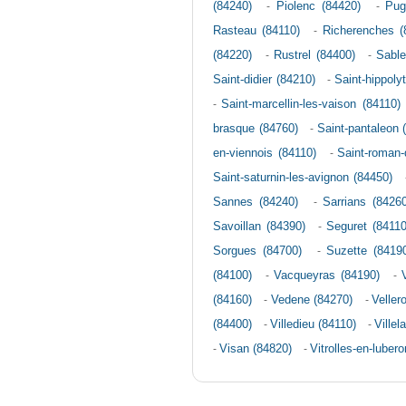
(84240)
-
Piolenc (84420)
-
Pug
Rasteau (84110)
-
Richerenches (
(84220)
-
Rustrel (84400)
-
Sable
Saint-didier (84210)
-
Saint-hippoly
-
Saint-marcellin-les-vaison (84110)
brasque (84760)
-
Saint-pantaleon 
en-viennois (84110)
-
Saint-roman-
Saint-saturnin-les-avignon (84450)
Sannes (84240)
-
Sarrians (84260
Savoillan (84390)
-
Seguret (84110
Sorgues (84700)
-
Suzette (8419
(84100)
-
Vacqueyras (84190)
-
(84160)
-
Vedene (84270)
-
Veller
(84400)
-
Villedieu (84110)
-
Villel
-
Visan (84820)
-
Vitrolles-en-luber