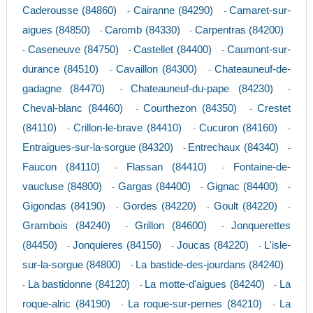
Caderousse (84860)
Cairanne (84290)
Camaret-sur-
-
-
aigues (84850)
Caromb (84330)
Carpentras (84200)
-
-
Caseneuve (84750)
Castellet (84400)
Caumont-sur-
-
-
-
durance (84510)
Cavaillon (84300)
Chateauneuf-de-
-
-
gadagne (84470)
Chateauneuf-du-pape (84230)
-
-
Cheval-blanc (84460)
Courthezon (84350)
Crestet
-
-
(84110)
Crillon-le-brave (84410)
Cucuron (84160)
-
-
-
Entraigues-sur-la-sorgue (84320)
Entrechaux (84340)
-
-
Faucon (84110)
Flassan (84410)
Fontaine-de-
-
-
vaucluse (84800)
Gargas (84400)
Gignac (84400)
-
-
-
Gigondas (84190)
Gordes (84220)
Goult (84220)
-
-
-
Grambois (84240)
Grillon (84600)
Jonquerettes
-
-
(84450)
Jonquieres (84150)
Joucas (84220)
L'isle-
-
-
-
sur-la-sorgue (84800)
La bastide-des-jourdans (84240)
-
La bastidonne (84120)
La motte-d'aigues (84240)
La
-
-
-
roque-alric (84190)
La roque-sur-pernes (84210)
La
-
-