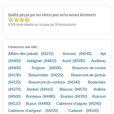
Qualité perçue par nos clients pour notre service Antenniste
4,5
5
/
(note établie sur la base de
26
évaluations)
Choisissez une ville :
Althen-des-paluds (84210)
Ansouis (84240)
Apt
-
-
(84400)
Aubignan (84810)
Aurel (84390)
Auribeau
-
-
-
(84400)
Avignon (84000)
Beaumes-de-venise
-
-
(84190)
Beaumettes (84220)
Beaumont-de-pertuis
-
-
(84120)
Beaumont-du-ventoux (84340)
Bedarrides
-
-
(84370)
Bedoin (84410)
Blauvac (84570)
Bollene
-
-
-
(84500)
Bonnieux (84480)
Brantes (84390)
Buisson
-
-
-
(84110)
Buoux (84480)
Cabrieres-d'aigues (84240)
-
-
-
Cabrieres-d'avignon (84220)
Cadenet (84160)
-
-