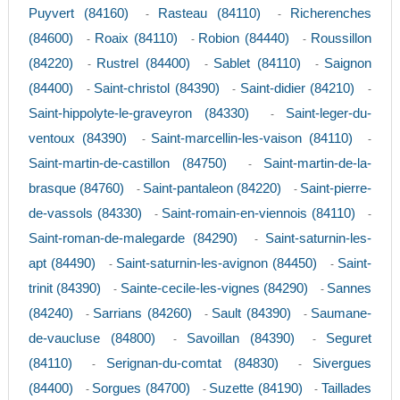
Puyvert (84160)
Rasteau (84110)
Richerenches
-
-
(84600)
Roaix (84110)
Robion (84440)
Roussillon
-
-
-
(84220)
Rustrel (84400)
Sablet (84110)
Saignon
-
-
-
(84400)
Saint-christol (84390)
Saint-didier (84210)
-
-
-
Saint-hippolyte-le-graveyron (84330)
Saint-leger-du-
-
ventoux (84390)
Saint-marcellin-les-vaison (84110)
-
-
Saint-martin-de-castillon (84750)
Saint-martin-de-la-
-
brasque (84760)
Saint-pantaleon (84220)
Saint-pierre-
-
-
de-vassols (84330)
Saint-romain-en-viennois (84110)
-
-
Saint-roman-de-malegarde (84290)
Saint-saturnin-les-
-
apt (84490)
Saint-saturnin-les-avignon (84450)
Saint-
-
-
trinit (84390)
Sainte-cecile-les-vignes (84290)
Sannes
-
-
(84240)
Sarrians (84260)
Sault (84390)
Saumane-
-
-
-
de-vaucluse (84800)
Savoillan (84390)
Seguret
-
-
(84110)
Serignan-du-comtat (84830)
Sivergues
-
-
(84400)
Sorgues (84700)
Suzette (84190)
Taillades
-
-
-