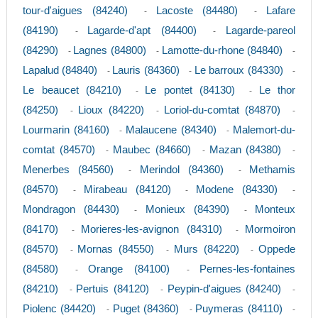
tour-d'aigues (84240)
Lacoste (84480)
Lafare
-
-
(84190)
Lagarde-d'apt (84400)
Lagarde-pareol
-
-
(84290)
Lagnes (84800)
Lamotte-du-rhone (84840)
-
-
-
Lapalud (84840)
Lauris (84360)
Le barroux (84330)
-
-
-
Le beaucet (84210)
Le pontet (84130)
Le thor
-
-
(84250)
Lioux (84220)
Loriol-du-comtat (84870)
-
-
-
Lourmarin (84160)
Malaucene (84340)
Malemort-du-
-
-
comtat (84570)
Maubec (84660)
Mazan (84380)
-
-
-
Menerbes (84560)
Merindol (84360)
Methamis
-
-
(84570)
Mirabeau (84120)
Modene (84330)
-
-
-
Mondragon (84430)
Monieux (84390)
Monteux
-
-
(84170)
Morieres-les-avignon (84310)
Mormoiron
-
-
(84570)
Mornas (84550)
Murs (84220)
Oppede
-
-
-
(84580)
Orange (84100)
Pernes-les-fontaines
-
-
(84210)
Pertuis (84120)
Peypin-d'aigues (84240)
-
-
-
Piolenc (84420)
Puget (84360)
Puymeras (84110)
-
-
-