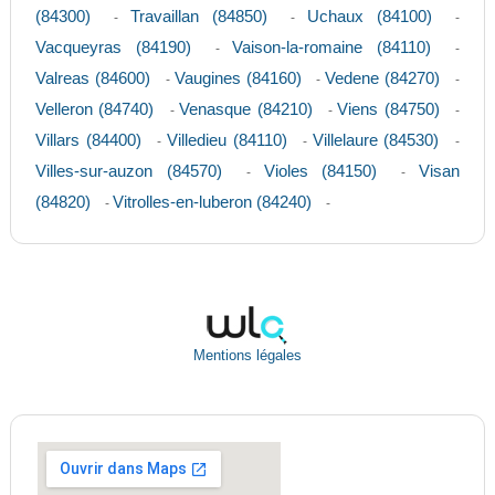
(84300)
Travaillan (84850)
Uchaux (84100)
-
-
-
Vacqueyras (84190)
Vaison-la-romaine (84110)
-
-
Valreas (84600)
Vaugines (84160)
Vedene (84270)
-
-
-
Velleron (84740)
Venasque (84210)
Viens (84750)
-
-
-
Villars (84400)
Villedieu (84110)
Villelaure (84530)
-
-
-
Villes-sur-auzon (84570)
Violes (84150)
Visan
-
-
(84820)
Vitrolles-en-luberon (84240)
-
-
Mentions légales