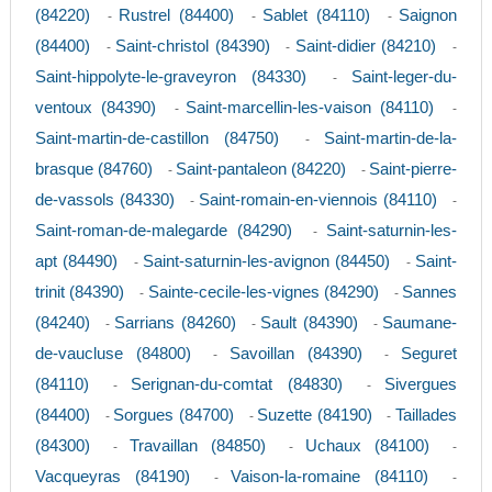
(84220)
Rustrel (84400)
Sablet (84110)
Saignon
-
-
-
(84400)
Saint-christol (84390)
Saint-didier (84210)
-
-
-
Saint-hippolyte-le-graveyron (84330)
Saint-leger-du-
-
ventoux (84390)
Saint-marcellin-les-vaison (84110)
-
-
Saint-martin-de-castillon (84750)
Saint-martin-de-la-
-
brasque (84760)
Saint-pantaleon (84220)
Saint-pierre-
-
-
de-vassols (84330)
Saint-romain-en-viennois (84110)
-
-
Saint-roman-de-malegarde (84290)
Saint-saturnin-les-
-
apt (84490)
Saint-saturnin-les-avignon (84450)
Saint-
-
-
trinit (84390)
Sainte-cecile-les-vignes (84290)
Sannes
-
-
(84240)
Sarrians (84260)
Sault (84390)
Saumane-
-
-
-
de-vaucluse (84800)
Savoillan (84390)
Seguret
-
-
(84110)
Serignan-du-comtat (84830)
Sivergues
-
-
(84400)
Sorgues (84700)
Suzette (84190)
Taillades
-
-
-
(84300)
Travaillan (84850)
Uchaux (84100)
-
-
-
Vacqueyras (84190)
Vaison-la-romaine (84110)
-
-