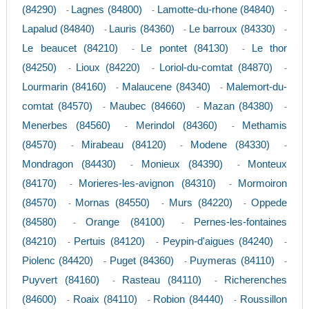
(84290)
Lagnes (84800)
Lamotte-du-rhone (84840)
-
-
-
Lapalud (84840)
Lauris (84360)
Le barroux (84330)
-
-
-
Le beaucet (84210)
Le pontet (84130)
Le thor
-
-
(84250)
Lioux (84220)
Loriol-du-comtat (84870)
-
-
-
Lourmarin (84160)
Malaucene (84340)
Malemort-du-
-
-
comtat (84570)
Maubec (84660)
Mazan (84380)
-
-
-
Menerbes (84560)
Merindol (84360)
Methamis
-
-
(84570)
Mirabeau (84120)
Modene (84330)
-
-
-
Mondragon (84430)
Monieux (84390)
Monteux
-
-
(84170)
Morieres-les-avignon (84310)
Mormoiron
-
-
(84570)
Mornas (84550)
Murs (84220)
Oppede
-
-
-
(84580)
Orange (84100)
Pernes-les-fontaines
-
-
(84210)
Pertuis (84120)
Peypin-d'aigues (84240)
-
-
-
Piolenc (84420)
Puget (84360)
Puymeras (84110)
-
-
-
Puyvert (84160)
Rasteau (84110)
Richerenches
-
-
(84600)
Roaix (84110)
Robion (84440)
Roussillon
-
-
-