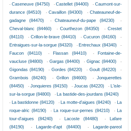
Caseneuve (84750)
Castellet (84400)
Caumont-sur-
-
-
-
durance (84510)
Cavaillon (84300)
Chateauneuf-de-
-
-
gadagne (84470)
Chateauneuf-du-pape (84230)
-
-
Cheval-blanc (84460)
Courthezon (84350)
Crestet
-
-
(84110)
Crillon-le-brave (84410)
Cucuron (84160)
-
-
-
Entraigues-sur-la-sorgue (84320)
Entrechaux (84340)
-
-
Faucon (84110)
Flassan (84410)
Fontaine-de-
-
-
vaucluse (84800)
Gargas (84400)
Gignac (84400)
-
-
-
Gigondas (84190)
Gordes (84220)
Goult (84220)
-
-
-
Grambois (84240)
Grillon (84600)
Jonquerettes
-
-
(84450)
Jonquieres (84150)
Joucas (84220)
L'isle-
-
-
-
sur-la-sorgue (84800)
La bastide-des-jourdans (84240)
-
La bastidonne (84120)
La motte-d'aigues (84240)
La
-
-
-
roque-alric (84190)
La roque-sur-pernes (84210)
La
-
-
tour-d'aigues (84240)
Lacoste (84480)
Lafare
-
-
(84190)
Lagarde-d'apt (84400)
Lagarde-pareol
-
-