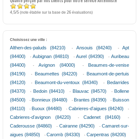
Qualité perçue par nos clients pour notre service Antenniste
4,5
5
/
(note établie sur la base de
26
évaluations)
Choisissez une ville :
Althen-des-paluds (84210)
Ansouis (84240)
Apt
-
-
(84400)
Aubignan (84810)
Aurel (84390)
Auribeau
-
-
-
(84400)
Avignon (84000)
Beaumes-de-venise
-
-
(84190)
Beaumettes (84220)
Beaumont-de-pertuis
-
-
(84120)
Beaumont-du-ventoux (84340)
Bedarrides
-
-
(84370)
Bedoin (84410)
Blauvac (84570)
Bollene
-
-
-
(84500)
Bonnieux (84480)
Brantes (84390)
Buisson
-
-
-
(84110)
Buoux (84480)
Cabrieres-d'aigues (84240)
-
-
-
Cabrieres-d'avignon (84220)
Cadenet (84160)
-
-
Caderousse (84860)
Cairanne (84290)
Camaret-sur-
-
-
aigues (84850)
Caromb (84330)
Carpentras (84200)
-
-