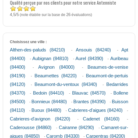
Qualité perçue par nos clients pour notre service Antenniste
4,5
5
/
(note établie sur la base de
26
évaluations)
Choisissez une ville :
Althen-des-paluds (84210)
Ansouis (84240)
Apt
-
-
(84400)
Aubignan (84810)
Aurel (84390)
Auribeau
-
-
-
(84400)
Avignon (84000)
Beaumes-de-venise
-
-
(84190)
Beaumettes (84220)
Beaumont-de-pertuis
-
-
(84120)
Beaumont-du-ventoux (84340)
Bedarrides
-
-
(84370)
Bedoin (84410)
Blauvac (84570)
Bollene
-
-
-
(84500)
Bonnieux (84480)
Brantes (84390)
Buisson
-
-
-
(84110)
Buoux (84480)
Cabrieres-d'aigues (84240)
-
-
-
Cabrieres-d'avignon (84220)
Cadenet (84160)
-
-
Caderousse (84860)
Cairanne (84290)
Camaret-sur-
-
-
aigues (84850)
Caromb (84330)
Carpentras (84200)
-
-