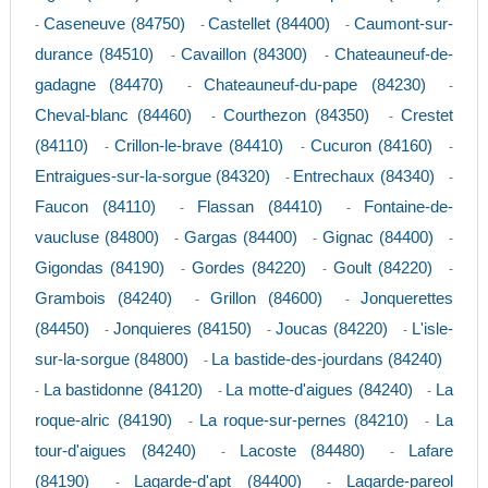
Caseneuve (84750)
Castellet (84400)
Caumont-sur-
-
-
-
durance (84510)
Cavaillon (84300)
Chateauneuf-de-
-
-
gadagne (84470)
Chateauneuf-du-pape (84230)
-
-
Cheval-blanc (84460)
Courthezon (84350)
Crestet
-
-
(84110)
Crillon-le-brave (84410)
Cucuron (84160)
-
-
-
Entraigues-sur-la-sorgue (84320)
Entrechaux (84340)
-
-
Faucon (84110)
Flassan (84410)
Fontaine-de-
-
-
vaucluse (84800)
Gargas (84400)
Gignac (84400)
-
-
-
Gigondas (84190)
Gordes (84220)
Goult (84220)
-
-
-
Grambois (84240)
Grillon (84600)
Jonquerettes
-
-
(84450)
Jonquieres (84150)
Joucas (84220)
L'isle-
-
-
-
sur-la-sorgue (84800)
La bastide-des-jourdans (84240)
-
La bastidonne (84120)
La motte-d'aigues (84240)
La
-
-
-
roque-alric (84190)
La roque-sur-pernes (84210)
La
-
-
tour-d'aigues (84240)
Lacoste (84480)
Lafare
-
-
(84190)
Lagarde-d'apt (84400)
Lagarde-pareol
-
-