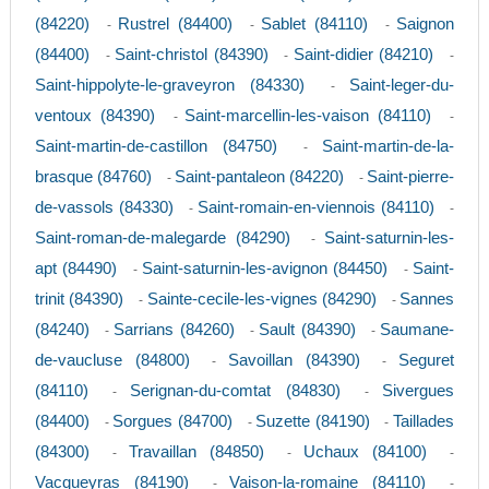
(84220)
Rustrel (84400)
Sablet (84110)
Saignon
-
-
-
(84400)
Saint-christol (84390)
Saint-didier (84210)
-
-
-
Saint-hippolyte-le-graveyron (84330)
Saint-leger-du-
-
ventoux (84390)
Saint-marcellin-les-vaison (84110)
-
-
Saint-martin-de-castillon (84750)
Saint-martin-de-la-
-
brasque (84760)
Saint-pantaleon (84220)
Saint-pierre-
-
-
de-vassols (84330)
Saint-romain-en-viennois (84110)
-
-
Saint-roman-de-malegarde (84290)
Saint-saturnin-les-
-
apt (84490)
Saint-saturnin-les-avignon (84450)
Saint-
-
-
trinit (84390)
Sainte-cecile-les-vignes (84290)
Sannes
-
-
(84240)
Sarrians (84260)
Sault (84390)
Saumane-
-
-
-
de-vaucluse (84800)
Savoillan (84390)
Seguret
-
-
(84110)
Serignan-du-comtat (84830)
Sivergues
-
-
(84400)
Sorgues (84700)
Suzette (84190)
Taillades
-
-
-
(84300)
Travaillan (84850)
Uchaux (84100)
-
-
-
Vacqueyras (84190)
Vaison-la-romaine (84110)
-
-