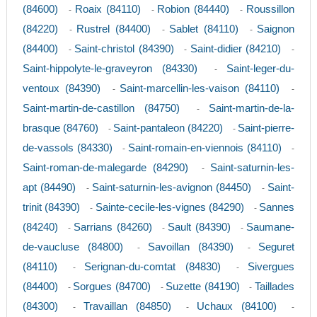
(84600)
Roaix (84110)
Robion (84440)
Roussillon
-
-
-
(84220)
Rustrel (84400)
Sablet (84110)
Saignon
-
-
-
(84400)
Saint-christol (84390)
Saint-didier (84210)
-
-
-
Saint-hippolyte-le-graveyron (84330)
Saint-leger-du-
-
ventoux (84390)
Saint-marcellin-les-vaison (84110)
-
-
Saint-martin-de-castillon (84750)
Saint-martin-de-la-
-
brasque (84760)
Saint-pantaleon (84220)
Saint-pierre-
-
-
de-vassols (84330)
Saint-romain-en-viennois (84110)
-
-
Saint-roman-de-malegarde (84290)
Saint-saturnin-les-
-
apt (84490)
Saint-saturnin-les-avignon (84450)
Saint-
-
-
trinit (84390)
Sainte-cecile-les-vignes (84290)
Sannes
-
-
(84240)
Sarrians (84260)
Sault (84390)
Saumane-
-
-
-
de-vaucluse (84800)
Savoillan (84390)
Seguret
-
-
(84110)
Serignan-du-comtat (84830)
Sivergues
-
-
(84400)
Sorgues (84700)
Suzette (84190)
Taillades
-
-
-
(84300)
Travaillan (84850)
Uchaux (84100)
-
-
-