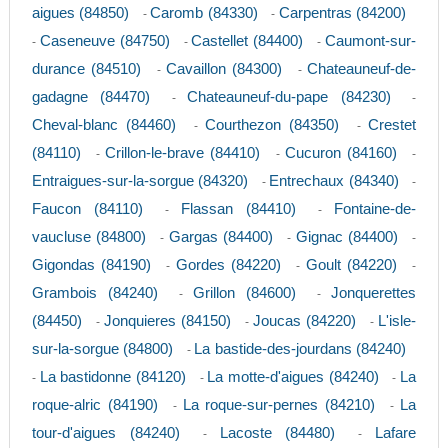
aigues (84850)
Caromb (84330)
Carpentras (84200)
-
-
Caseneuve (84750)
Castellet (84400)
Caumont-sur-
-
-
-
durance (84510)
Cavaillon (84300)
Chateauneuf-de-
-
-
gadagne (84470)
Chateauneuf-du-pape (84230)
-
-
Cheval-blanc (84460)
Courthezon (84350)
Crestet
-
-
(84110)
Crillon-le-brave (84410)
Cucuron (84160)
-
-
-
Entraigues-sur-la-sorgue (84320)
Entrechaux (84340)
-
-
Faucon (84110)
Flassan (84410)
Fontaine-de-
-
-
vaucluse (84800)
Gargas (84400)
Gignac (84400)
-
-
-
Gigondas (84190)
Gordes (84220)
Goult (84220)
-
-
-
Grambois (84240)
Grillon (84600)
Jonquerettes
-
-
(84450)
Jonquieres (84150)
Joucas (84220)
L'isle-
-
-
-
sur-la-sorgue (84800)
La bastide-des-jourdans (84240)
-
La bastidonne (84120)
La motte-d'aigues (84240)
La
-
-
-
roque-alric (84190)
La roque-sur-pernes (84210)
La
-
-
tour-d'aigues (84240)
Lacoste (84480)
Lafare
-
-