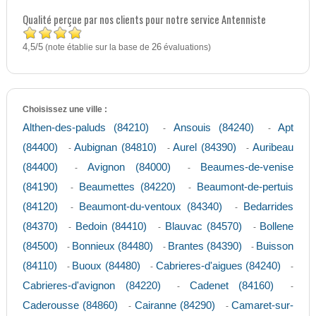
Qualité perçue par nos clients pour notre service Antenniste
4,5
5
/
(note établie sur la base de
26
évaluations)
Choisissez une ville :
Althen-des-paluds (84210)
Ansouis (84240)
Apt
-
-
(84400)
Aubignan (84810)
Aurel (84390)
Auribeau
-
-
-
(84400)
Avignon (84000)
Beaumes-de-venise
-
-
(84190)
Beaumettes (84220)
Beaumont-de-pertuis
-
-
(84120)
Beaumont-du-ventoux (84340)
Bedarrides
-
-
(84370)
Bedoin (84410)
Blauvac (84570)
Bollene
-
-
-
(84500)
Bonnieux (84480)
Brantes (84390)
Buisson
-
-
-
(84110)
Buoux (84480)
Cabrieres-d'aigues (84240)
-
-
-
Cabrieres-d'avignon (84220)
Cadenet (84160)
-
-
Caderousse (84860)
Cairanne (84290)
Camaret-sur-
-
-