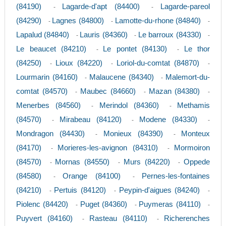
(84190)
Lagarde-d'apt (84400)
Lagarde-pareol
-
-
(84290)
Lagnes (84800)
Lamotte-du-rhone (84840)
-
-
-
Lapalud (84840)
Lauris (84360)
Le barroux (84330)
-
-
-
Le beaucet (84210)
Le pontet (84130)
Le thor
-
-
(84250)
Lioux (84220)
Loriol-du-comtat (84870)
-
-
-
Lourmarin (84160)
Malaucene (84340)
Malemort-du-
-
-
comtat (84570)
Maubec (84660)
Mazan (84380)
-
-
-
Menerbes (84560)
Merindol (84360)
Methamis
-
-
(84570)
Mirabeau (84120)
Modene (84330)
-
-
-
Mondragon (84430)
Monieux (84390)
Monteux
-
-
(84170)
Morieres-les-avignon (84310)
Mormoiron
-
-
(84570)
Mornas (84550)
Murs (84220)
Oppede
-
-
-
(84580)
Orange (84100)
Pernes-les-fontaines
-
-
(84210)
Pertuis (84120)
Peypin-d'aigues (84240)
-
-
-
Piolenc (84420)
Puget (84360)
Puymeras (84110)
-
-
-
Puyvert (84160)
Rasteau (84110)
Richerenches
-
-