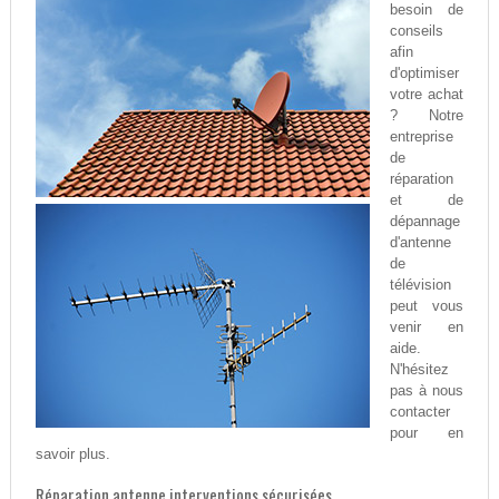
besoin de
conseils
afin
d'optimiser
votre achat
? Notre
entreprise
de
réparation
et de
dépannage
d'antenne
de
télévision
peut vous
venir en
aide.
N'hésitez
pas à nous
contacter
pour en
savoir plus.
Réparation antenne interventions sécurisées