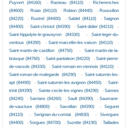
Puyvert (84160)
Rasteau (84110)
Richerenches
-
-
(84600)
Roaix (84110)
Robion (84440)
Roussillon
-
-
-
(84220)
Rustrel (84400)
Sablet (84110)
Saignon
-
-
-
(84400)
Saint-christol (84390)
Saint-didier (84210)
-
-
-
Saint-hippolyte-le-graveyron (84330)
Saint-leger-du-
-
ventoux (84390)
Saint-marcellin-les-vaison (84110)
-
-
Saint-martin-de-castillon (84750)
Saint-martin-de-la-
-
brasque (84760)
Saint-pantaleon (84220)
Saint-pierre-
-
-
de-vassols (84330)
Saint-romain-en-viennois (84110)
-
-
Saint-roman-de-malegarde (84290)
Saint-saturnin-les-
-
apt (84490)
Saint-saturnin-les-avignon (84450)
Saint-
-
-
trinit (84390)
Sainte-cecile-les-vignes (84290)
Sannes
-
-
(84240)
Sarrians (84260)
Sault (84390)
Saumane-
-
-
-
de-vaucluse (84800)
Savoillan (84390)
Seguret
-
-
(84110)
Serignan-du-comtat (84830)
Sivergues
-
-
(84400)
Sorgues (84700)
Suzette (84190)
Taillades
-
-
-