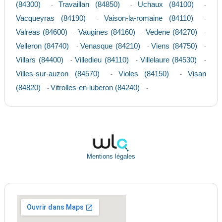
(84300)
Travaillan (84850)
Uchaux (84100)
-
-
-
Vacqueyras (84190)
Vaison-la-romaine (84110)
-
-
Valreas (84600)
Vaugines (84160)
Vedene (84270)
-
-
-
Velleron (84740)
Venasque (84210)
Viens (84750)
-
-
-
Villars (84400)
Villedieu (84110)
Villelaure (84530)
-
-
-
Villes-sur-auzon (84570)
Violes (84150)
Visan
-
-
(84820)
Vitrolles-en-luberon (84240)
-
-
Mentions légales