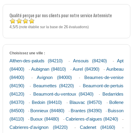
Qualité perçue par nos clients pour notre service Antenniste
4,5
5
/
(note établie sur la base de
26
évaluations)
Choisissez une ville :
Althen-des-paluds (84210)
Ansouis (84240)
Apt
-
-
(84400)
Aubignan (84810)
Aurel (84390)
Auribeau
-
-
-
(84400)
Avignon (84000)
Beaumes-de-venise
-
-
(84190)
Beaumettes (84220)
Beaumont-de-pertuis
-
-
(84120)
Beaumont-du-ventoux (84340)
Bedarrides
-
-
(84370)
Bedoin (84410)
Blauvac (84570)
Bollene
-
-
-
(84500)
Bonnieux (84480)
Brantes (84390)
Buisson
-
-
-
(84110)
Buoux (84480)
Cabrieres-d'aigues (84240)
-
-
-
Cabrieres-d'avignon (84220)
Cadenet (84160)
-
-