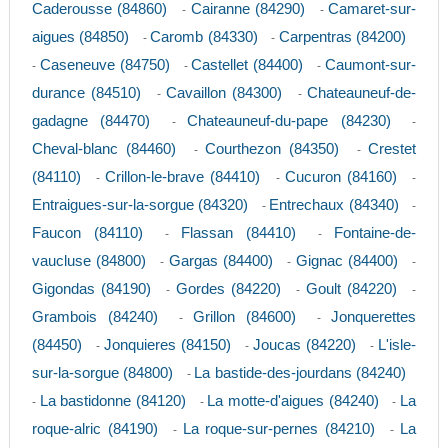
Caderousse (84860)
Cairanne (84290)
Camaret-sur-
-
-
aigues (84850)
Caromb (84330)
Carpentras (84200)
-
-
Caseneuve (84750)
Castellet (84400)
Caumont-sur-
-
-
-
durance (84510)
Cavaillon (84300)
Chateauneuf-de-
-
-
gadagne (84470)
Chateauneuf-du-pape (84230)
-
-
Cheval-blanc (84460)
Courthezon (84350)
Crestet
-
-
(84110)
Crillon-le-brave (84410)
Cucuron (84160)
-
-
-
Entraigues-sur-la-sorgue (84320)
Entrechaux (84340)
-
-
Faucon (84110)
Flassan (84410)
Fontaine-de-
-
-
vaucluse (84800)
Gargas (84400)
Gignac (84400)
-
-
-
Gigondas (84190)
Gordes (84220)
Goult (84220)
-
-
-
Grambois (84240)
Grillon (84600)
Jonquerettes
-
-
(84450)
Jonquieres (84150)
Joucas (84220)
L'isle-
-
-
-
sur-la-sorgue (84800)
La bastide-des-jourdans (84240)
-
La bastidonne (84120)
La motte-d'aigues (84240)
La
-
-
-
roque-alric (84190)
La roque-sur-pernes (84210)
La
-
-