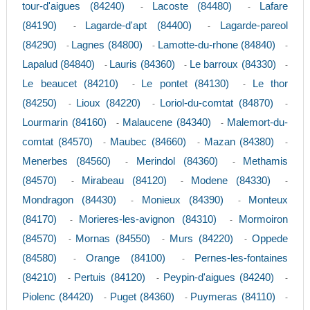
tour-d'aigues (84240)
Lacoste (84480)
Lafare
-
-
(84190)
Lagarde-d'apt (84400)
Lagarde-pareol
-
-
(84290)
Lagnes (84800)
Lamotte-du-rhone (84840)
-
-
-
Lapalud (84840)
Lauris (84360)
Le barroux (84330)
-
-
-
Le beaucet (84210)
Le pontet (84130)
Le thor
-
-
(84250)
Lioux (84220)
Loriol-du-comtat (84870)
-
-
-
Lourmarin (84160)
Malaucene (84340)
Malemort-du-
-
-
comtat (84570)
Maubec (84660)
Mazan (84380)
-
-
-
Menerbes (84560)
Merindol (84360)
Methamis
-
-
(84570)
Mirabeau (84120)
Modene (84330)
-
-
-
Mondragon (84430)
Monieux (84390)
Monteux
-
-
(84170)
Morieres-les-avignon (84310)
Mormoiron
-
-
(84570)
Mornas (84550)
Murs (84220)
Oppede
-
-
-
(84580)
Orange (84100)
Pernes-les-fontaines
-
-
(84210)
Pertuis (84120)
Peypin-d'aigues (84240)
-
-
-
Piolenc (84420)
Puget (84360)
Puymeras (84110)
-
-
-